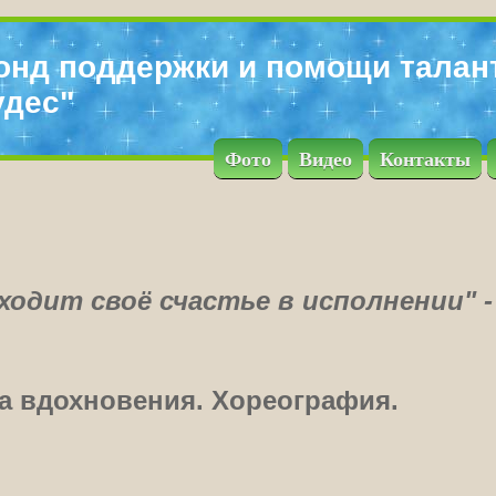
онд поддержки и помощи талан
удес"
Фото
Видео
Контакты
одит своё счастье в исполнении" -
а вдохновения. Хореография.