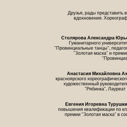
Друзья, рады представить 
вдохновения. Хореографи
Столярова Александра Юрь
Гуманитарного университета
"Провинциальные танцы", педагог
"Золотая маска" и преми
"Провинциа
Анастасия Михайловна А
красноярского хореографическог
художественный руководитель
"Рябинка", Лауреат
Евгения Игоревна Турушк
повышения квалификации по кла
премии "Золотая маска" в с