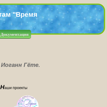
там "Время
Документация
 Иоганн Гёте.
Н
аши проекты