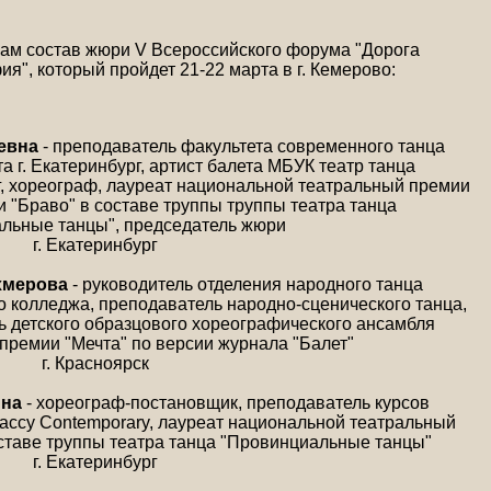
вам состав жюри V Всероссийского форума "Дорога
я", который пройдет 21-22 марта в г. Кемерово:
евна
- преподаватель факультета современного танца
 г. Екатеринбург, артист балета МБУК театр танца
, хореограф, лауреат национальной театральный премии
и "Браво" в составе труппы труппы театра танца
льные танцы", председатель жюри
г. Екатеринбург
хмерова
- руководитель отделения народного танца
о колледжа, преподаватель народно-сценического танца,
 детского образцового хореографического ансамбля
 премии "Мечта" по версии журнала "Балет"
г. Красноярск
ина
- хореограф-постановщик, преподаватель курсов
ссу Contemporary, лауреат национальной театральный
оставе труппы театра танца "Провинциальные танцы"
г. Екатеринбург