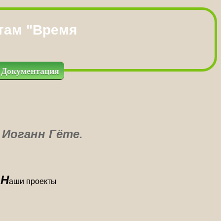
там "Время
Документация
 Иоганн Гёте.
Н
аши проекты