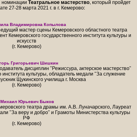
в номинации
Театральное мастерство
, который пройдет
те 27-28 марта 2021 г. в г. Кемерово:
ила Владимировна Копылова
едущий мастер сцены Кемеровского областного театра
ент Кемеровского государственного института культуры и
искусств
(г. Кемерово)
горь Григорьевич Шишкин
подаватель дисциплин "Режиссура, актерское мастерство"
 института культуры, обладатель медали "За служение
пускник Щукинского училища г. Москва
(г. Кемерово)
Михаил Юрьевич Быков
меровского театра драмы им. А.В. Луначарского, Лауреат
али "За веру и добро" и Грамоты Министерства культуры
РФ
(г. Кемерово)